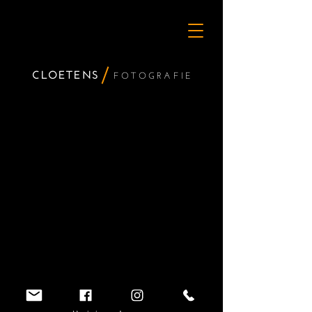
CLOETENS
FOTO
GRAFIE
Trouwfotograaf Portretfotograaf